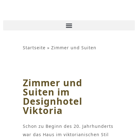
Inhalt
springen
Startseite
»
Zimmer und Suiten
Zimmer und
Zim
Zimmer und
Suiten
Suit
Suiten im
Ihr exklusives Hotel in
Zentral
Designhotel
Braunlage im Harz
hochwe
Viktoria
und Sui
Schon zu Beginn des 20. Jahrhunderts
war das Haus im viktorianischen Stil