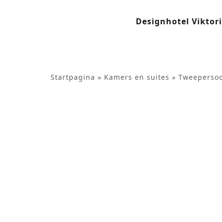
de
inhoud
Designhotel Viktor
Startpagina
»
Kamers en suites
»
Tweepersoo