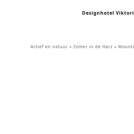
de
inhoud
Designhotel Viktor
Actief en natuur
»
Zomer in de Harz
»
Mounta