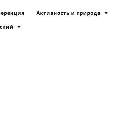
ференция
Активность и природа
сский