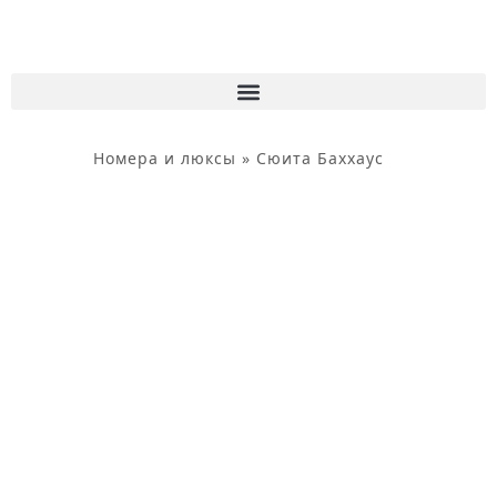
содержимому
Номера и люксы
»
Сюита Баххаус