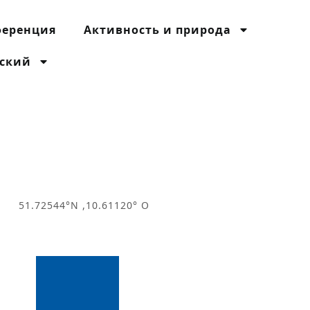
ференция
Активность и природа
сский
51.72544°N ,10.61120° O